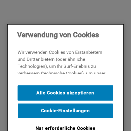
Verwendung von Cookies
Wir verwenden Cookies von Erstanbietern
und Drittanbietern (oder ähnliche
Technologien), um Ihr Surf-Erlebnis zu
verbessern (technische Cookies), um unser
Publikum zu messen (Analyse-Cookies)
und um Ihnen Werbung basierend auf Ihren
Alle Cookies akzeptieren
Surf-Aktivitäten und Interessen anzubieten
(Profil-Cookies). Indem Sie auf die
Schaltfläche ICH AKZEPTIERE COOKIES""
Cookie-Einstellungen
klicken, stimmen Sie der Verwendung all
unserer Cookies und der Weitergabe Ihrer
Nur erforderliche Cookies
Daten an unsere Drittparteien für solche