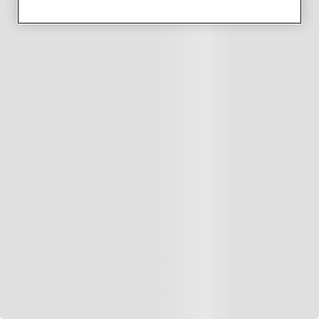
Zwecke zu. Wenn Sie Ihre Präferenz
einstellen und unsere Cookie-Richtlinie
einsehen möchten (Link hinzufügen),
klicken Sie auf die Schaltfläche ICH WILL
MEINE PRÄFERENZ EINSTELLEN. Wenn
Sie nichts unternehmen, werden nur
technische und Performance-Cookies
eingeschaltet.
Mehr Informationen