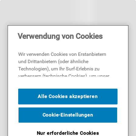
Verwendung von Cookies
Wir verwenden Cookies von Erstanbietern
und Drittanbietern (oder ähnliche
Technologien), um Ihr Surf-Erlebnis zu
verbessern (technische Cookies), um unser
Publikum zu messen (Analyse-Cookies)
und um Ihnen Werbung basierend auf Ihren
Alle Cookies akzeptieren
Surf-Aktivitäten und Interessen anzubieten
(Profil-Cookies). Indem Sie auf die
Schaltfläche ICH AKZEPTIERE COOKIES""
Cookie-Einstellungen
klicken, stimmen Sie der Verwendung all
unserer Cookies und der Weitergabe Ihrer
Nur erforderliche Cookies
Daten an unsere Drittparteien für solche