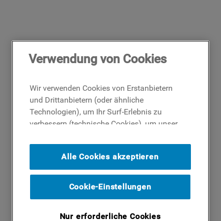
Verwendung von Cookies
Wir verwenden Cookies von Erstanbietern
und Drittanbietern (oder ähnliche
Technologien), um Ihr Surf-Erlebnis zu
verbessern (technische Cookies), um unser
Publikum zu messen (Analyse-Cookies)
und um Ihnen Werbung basierend auf Ihren
Alle Cookies akzeptieren
Surf-Aktivitäten und Interessen anzubieten
(Profil-Cookies). Indem Sie auf die
Schaltfläche ICH AKZEPTIERE COOKIES""
Cookie-Einstellungen
klicken, stimmen Sie der Verwendung all
unserer Cookies und der Weitergabe Ihrer
Nur erforderliche Cookies
Daten an unsere Drittparteien für solche