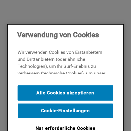
Verwendung von Cookies
Wir verwenden Cookies von Erstanbietern
und Drittanbietern (oder ähnliche
Technologien), um Ihr Surf-Erlebnis zu
verbessern (technische Cookies), um unser
Publikum zu messen (Analyse-Cookies)
und um Ihnen Werbung basierend auf Ihren
Alle Cookies akzeptieren
Surf-Aktivitäten und Interessen anzubieten
(Profil-Cookies). Indem Sie auf die
Schaltfläche ICH AKZEPTIERE COOKIES""
Cookie-Einstellungen
klicken, stimmen Sie der Verwendung all
unserer Cookies und der Weitergabe Ihrer
Nur erforderliche Cookies
Daten an unsere Drittparteien für solche