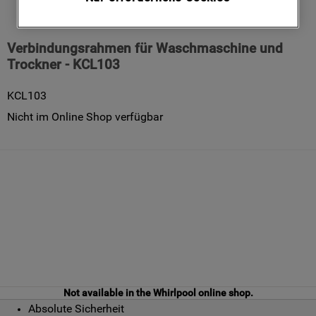
Daten an unsere Drittparteien für solche
Zwecke zu. Wenn Sie Ihre Präferenz
einstellen und unsere Cookie-Richtlinie
Verbindungsrahmen für Waschmaschine und
einsehen möchten (Link hinzufügen),
Trockner - KCL103
klicken Sie auf die Schaltfläche ICH WILL
MEINE PRÄFERENZ EINSTELLEN. Wenn
KCL103
Sie nichts unternehmen, werden nur
Nicht im Online Shop verfügbar
technische und Performance-Cookies
eingeschaltet.
Mehr Informationen
Not available in the Whirlpool online shop.
Absolute Sicherheit