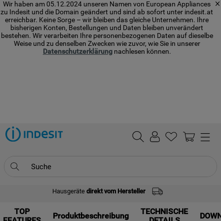
Wir haben am 05.12.2024 unseren Namen von European Appliances
zu Indesit und die Domain geändert und sind ab sofort unter indesit.at
erreichbar. Keine Sorge – wir bleiben das gleiche Unternehmen. Ihre
bisherigen Konten, Bestellungen und Daten bleiben unverändert
bestehen. Wir verarbeiten Ihre personenbezogenen Daten auf dieselbe
Weise und zu denselben Zwecken wie zuvor, wie Sie in unserer
Datenschutzerklärung
nachlesen können.
Suche
Hausgeräte
direkt vom Hersteller
TOP SEARCHES
TOP
1
.
waschmaschine
TECHNISCHE
Produktbeschreibung
DOW
FEATURES
DETAILS