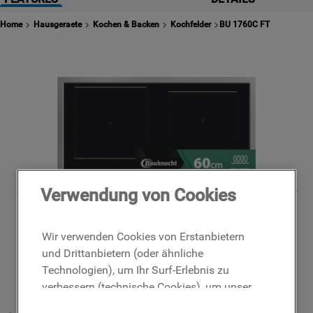
2
.
waschmaschine indesit
Home
Hausgeraete
Kochen & Backen
Kochfelder
BU 1760C FT
3
.
kühlschrank indesit
4
.
geschirrspüler
5
.
waschtrockner
6
.
gefrierschrank
7
.
indesit
8
.
indesit bde 96435 9ews eu
9
.
toplader
Verwendung von Cookies
10
.
indesit geschirrspüler
Wir verwenden Cookies von Erstanbietern
und Drittanbietern (oder ähnliche
Technologien), um Ihr Surf-Erlebnis zu
verbessern (technische Cookies), um unser
Publikum zu messen (Analyse-Cookies)