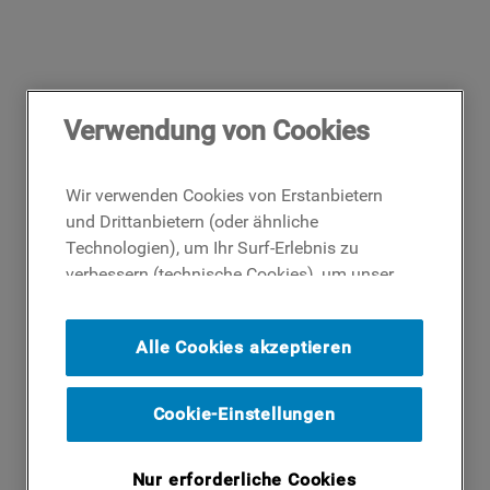
Verwendung von Cookies
Wir verwenden Cookies von Erstanbietern
und Drittanbietern (oder ähnliche
Technologien), um Ihr Surf-Erlebnis zu
verbessern (technische Cookies), um unser
Publikum zu messen (Analyse-Cookies)
und um Ihnen Werbung basierend auf Ihren
Alle Cookies akzeptieren
Surf-Aktivitäten und Interessen anzubieten
(Profil-Cookies). Indem Sie auf die
Schaltfläche ICH AKZEPTIERE COOKIES""
Cookie-Einstellungen
klicken, stimmen Sie der Verwendung all
unserer Cookies und der Weitergabe Ihrer
Nur erforderliche Cookies
Daten an unsere Drittparteien für solche