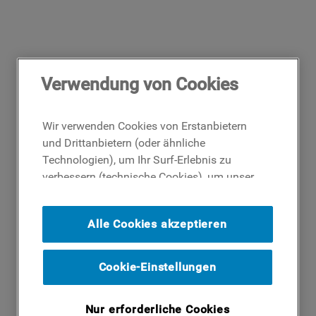
Verwendung von Cookies
Wir verwenden Cookies von Erstanbietern
und Drittanbietern (oder ähnliche
Technologien), um Ihr Surf-Erlebnis zu
verbessern (technische Cookies), um unser
Publikum zu messen (Analyse-Cookies)
und um Ihnen Werbung basierend auf Ihren
Alle Cookies akzeptieren
Surf-Aktivitäten und Interessen anzubieten
(Profil-Cookies). Indem Sie auf die
Schaltfläche ICH AKZEPTIERE COOKIES""
Cookie-Einstellungen
klicken, stimmen Sie der Verwendung all
unserer Cookies und der Weitergabe Ihrer
Nur erforderliche Cookies
Daten an unsere Drittparteien für solche