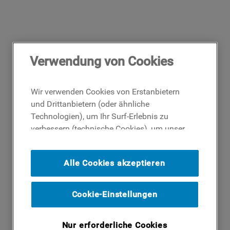
Verwendung von Cookies
Wir verwenden Cookies von Erstanbietern
und Drittanbietern (oder ähnliche
Technologien), um Ihr Surf-Erlebnis zu
verbessern (technische Cookies), um unser
Publikum zu messen (Analyse-Cookies)
und um Ihnen Werbung basierend auf Ihren
Alle Cookies akzeptieren
Surf-Aktivitäten und Interessen anzubieten
(Profil-Cookies). Indem Sie auf die
Schaltfläche ICH AKZEPTIERE COOKIES""
Cookie-Einstellungen
klicken, stimmen Sie der Verwendung all
unserer Cookies und der Weitergabe Ihrer
Nur erforderliche Cookies
Daten an unsere Drittparteien für solche