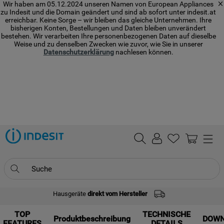
Wir haben am 05.12.2024 unseren Namen von European Appliances
zu Indesit und die Domain geändert und sind ab sofort unter indesit.at
erreichbar. Keine Sorge – wir bleiben das gleiche Unternehmen. Ihre
bisherigen Konten, Bestellungen und Daten bleiben unverändert
bestehen. Wir verarbeiten Ihre personenbezogenen Daten auf dieselbe
Weise und zu denselben Zwecken wie zuvor, wie Sie in unserer
Datenschutzerklärung
nachlesen können.
Suche
Hausgeräte
direkt vom Hersteller
TOP SEARCHES
TOP
1
.
waschmaschine
TECHNISCHE
Produktbeschreibung
DOW
FEATURES
DETAILS