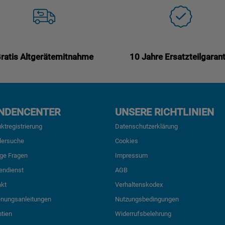
ratis Altgerätemitnahme
10 Jahre Ersatzteilgarant
NDENCENTER
UNSERE RICHTLINIEN
ktregistrierung
Datenschutzerklärung
lersuche
Cookies
ge Fragen
Impressum
endienst
AGB
akt
Verhaltenskodex
enungsanleitungen
Nutzungsbedingungen
tien
Widerrufsbelehrung