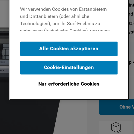
Geräteart: Volli
Wir verwenden Cookies von Erstanbietern
toplader
82.0 cm (H) und
und Drittanbietern (oder ähnliche
indesit geschirrspüler
Energieeffizienz
Technologien), um Ihr Surf-Erlebnis zu
verbessern (technische Cookies), um unser
PowerClean Sys
Publikum zu messen (Analyse-Cookies)
und um Ihnen Werbung basierend auf Ihren
Alle Cookies akzeptieren
Surf-Aktivitäten und Interessen anzubieten
(Profil-Cookies). Indem Sie auf die
Nicht im Online Shop 
Schaltfläche ICH AKZEPTIERE COOKIES""
Cookie-Einstellungen
klicken, stimmen Sie der Verwendung all
unserer Cookies und der Weitergabe Ihrer
Nur erforderliche Cookies
Daten an unsere Drittparteien für solche
Maße
Zwecke zu. Wenn Sie Ihre Präferenz
einstellen und unsere Cookie-Richtlinie
Ohne 
einsehen möchten (Link hinzufügen),
klicken Sie auf die Schaltfläche ICH WILL
MEINE PRÄFERENZ EINSTELLEN. Wenn Sie
nichts unternehmen, werden nur technische