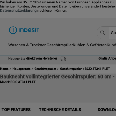
Wir haben am 05.12.2024 unseren Namen von European Appliances zu Indes
bisherigen Konten, Bestellungen und Daten bleiben unverändert bestehen
Datenschutzerklärung
nachlesen können.
Suche
Waschen & Trocknen
Geschirrspüler
Kühlen & Gefrieren
Kund
TOP
1
.
Hausgeräte
direkt vom Hersteller
Gratis Altg
2
.
Home
Hausgeraete
Geschirrspueler
Geschirrspueler
BCIO 3T341 PLET
3
.
Bauknecht vollintegrierter Geschirrspüler: 60 cm
4
.
Model:
BCIO 3T341 PLET
5
.
6
.
7
.
TOP FEATURES
TECHNISCHE DETAILS
DOWNLO
8
.