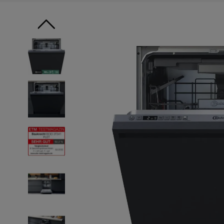
9
.
10
.