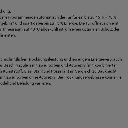
ockung.
 dem Programmende automatisch die Tür für ein bis zu 45 % – 70 %
ebnis* und spart dabei bis zu 15 % Energie. Die Tür öffnet sich erst,
m Innenraum auf 40 °C abgekühlt ist, um einen optimalen Schutz der
rleisten.
urchschnittlichen Trocknungsleistung und jeweiligem Energieverbrauch
u-Geschirrspülers mit zwei Körben und ActiveDry (mit kombinierter
ch Kunststoff, Glas, Stahl und Porzellan) im Vergleich zu Bauknecht
 mit zwei Körben ohne ActiveDry. Die Trocknungsergebnisse können je
ell und Beladung variieren.