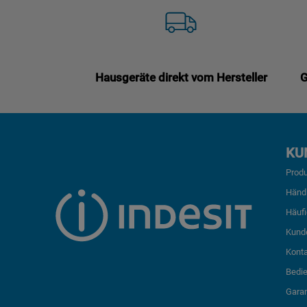
Hausgeräte direkt vom Hersteller
G
KU
Produ
Händ
Häufi
Kund
Kont
Bedi
Garan