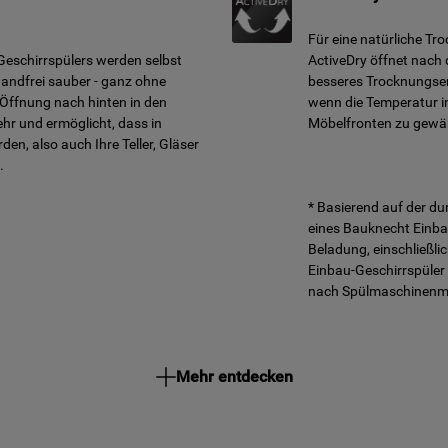
Für eine natürliche Tr
Geschirrspülers werden selbst
ActiveDry öffnet nach
wandfrei sauber - ganz ohne
besseres Trocknungserg
Öffnung nach hinten in den
wenn die Temperatur i
ehr und ermöglicht, dass in
Möbelfronten zu gewäh
en, also auch Ihre Teller, Gläser
.
* Basierend auf der d
eines Bauknecht Einba
Beladung, einschließli
Einbau-Geschirrspüler
nach Spülmaschinenmod
Mehr entdecken