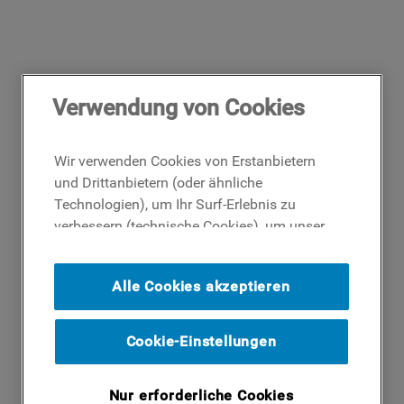
Verwendung von Cookies
Wir verwenden Cookies von Erstanbietern
und Drittanbietern (oder ähnliche
Technologien), um Ihr Surf-Erlebnis zu
verbessern (technische Cookies), um unser
Publikum zu messen (Analyse-Cookies)
und um Ihnen Werbung basierend auf Ihren
Alle Cookies akzeptieren
Surf-Aktivitäten und Interessen anzubieten
(Profil-Cookies). Indem Sie auf die
Schaltfläche ICH AKZEPTIERE COOKIES""
Cookie-Einstellungen
klicken, stimmen Sie der Verwendung all
unserer Cookies und der Weitergabe Ihrer
Nur erforderliche Cookies
Daten an unsere Drittparteien für solche