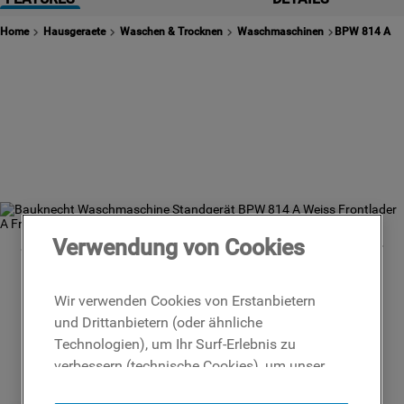
2
.
waschmaschine indesit
Home
Hausgeraete
Waschen & Trocknen
Waschmaschinen
BPW 814 A
3
.
kühlschrank indesit
4
.
geschirrspüler
5
.
waschtrockner
6
.
gefrierschrank
7
.
indesit
8
.
indesit bde 96435 9ews eu
9
.
toplader
Verwendung von Cookies
10
.
indesit geschirrspüler
Wir verwenden Cookies von Erstanbietern
und Drittanbietern (oder ähnliche
Technologien), um Ihr Surf-Erlebnis zu
verbessern (technische Cookies), um unser
Publikum zu messen (Analyse-Cookies)