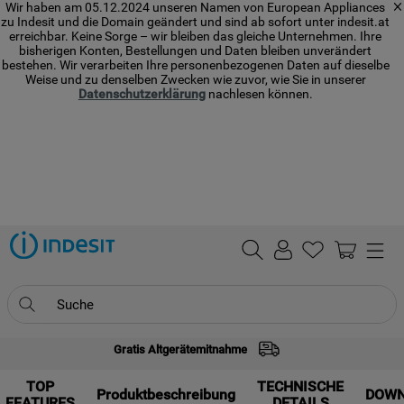
Wir haben am 05.12.2024 unseren Namen von European Appliances
zu Indesit und die Domain geändert und sind ab sofort unter indesit.at
erreichbar. Keine Sorge – wir bleiben das gleiche Unternehmen. Ihre
bisherigen Konten, Bestellungen und Daten bleiben unverändert
bestehen. Wir verarbeiten Ihre personenbezogenen Daten auf dieselbe
Weise und zu denselben Zwecken wie zuvor, wie Sie in unserer
Datenschutzerklärung
nachlesen können.
Suche
Gratis Altgerätemitnahme
TOP SEARCHES
TOP
1
.
waschmaschine
TECHNISCHE
Produktbeschreibung
DOW
FEATURES
DETAILS