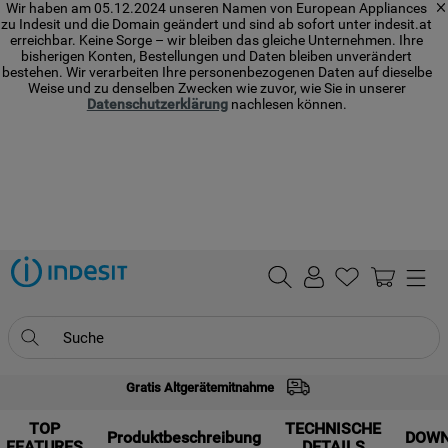
Wir haben am 05.12.2024 unseren Namen von European Appliances
zu Indesit und die Domain geändert und sind ab sofort unter indesit.at
erreichbar. Keine Sorge – wir bleiben das gleiche Unternehmen. Ihre
bisherigen Konten, Bestellungen und Daten bleiben unverändert
bestehen. Wir verarbeiten Ihre personenbezogenen Daten auf dieselbe
Weise und zu denselben Zwecken wie zuvor, wie Sie in unserer
Datenschutzerklärung
nachlesen können.
Suche
Gratis Altgerätemitnahme
TOP SEARCHES
TOP
1
.
waschmaschine
TECHNISCHE
Produktbeschreibung
DOW
FEATURES
DETAILS