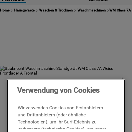
2
.
waschmaschine indesit
Home
Hausgeraete
Waschen & Trocknen
Waschmaschinen
WM Class 7A
3
.
kühlschrank indesit
4
.
geschirrspüler
5
.
waschtrockner
6
.
gefrierschrank
7
.
indesit
8
.
indesit bde 96435 9ews eu
9
.
toplader
10
.
indesit geschirrspüler
Verwendung von Cookies
Wir verwenden Cookies von Erstanbietern
und Drittanbietern (oder ähnliche
Technologien), um Ihr Surf-Erlebnis zu
verbessern (technische Cookies), um unser