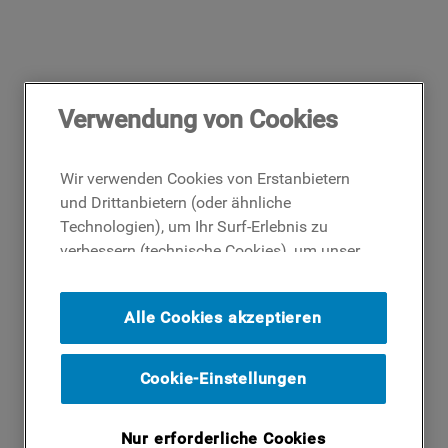
Verwendung von Cookies
Wir verwenden Cookies von Erstanbietern
und Drittanbietern (oder ähnliche
Technologien), um Ihr Surf-Erlebnis zu
verbessern (technische Cookies), um unser
Publikum zu messen (Analyse-Cookies)
und um Ihnen Werbung basierend auf Ihren
Alle Cookies akzeptieren
Surf-Aktivitäten und Interessen anzubieten
(Profil-Cookies). Indem Sie auf die
Schaltfläche ICH AKZEPTIERE COOKIES""
Cookie-Einstellungen
klicken, stimmen Sie der Verwendung all
unserer Cookies und der Weitergabe Ihrer
Nur erforderliche Cookies
Daten an unsere Drittparteien für solche