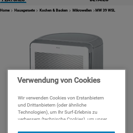
2
.
waschmaschine indesit
Home
Hausgeraete
Kochen & Backen
Mikrowellen
MW 39 WSL
3
.
kühlschrank indesit
4
.
geschirrspüler
5
.
waschtrockner
6
.
gefrierschrank
7
.
indesit
8
.
indesit bde 96435 9ews eu
9
.
toplader
Verwendung von Cookies
10
.
indesit geschirrspüler
Wir verwenden Cookies von Erstanbietern
und Drittanbietern (oder ähnliche
Technologien), um Ihr Surf-Erlebnis zu
verbessern (technische Cookies), um unser
Publikum zu messen (Analyse-Cookies)