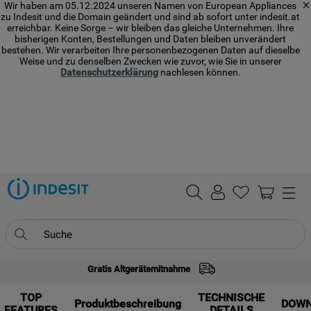
Wir haben am 05.12.2024 unseren Namen von European Appliances
zu Indesit und die Domain geändert und sind ab sofort unter indesit.at
erreichbar. Keine Sorge – wir bleiben das gleiche Unternehmen. Ihre
bisherigen Konten, Bestellungen und Daten bleiben unverändert
bestehen. Wir verarbeiten Ihre personenbezogenen Daten auf dieselbe
Weise und zu denselben Zwecken wie zuvor, wie Sie in unserer
Datenschutzerklärung
nachlesen können.
Suche
Gratis Altgerätemitnahme
TOP SEARCHES
TOP
1
.
waschmaschine
TECHNISCHE
Produktbeschreibung
DOW
FEATURES
DETAILS