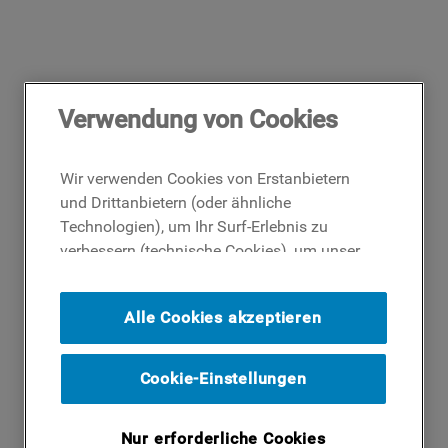
Verwendung von Cookies
Wir verwenden Cookies von Erstanbietern
und Drittanbietern (oder ähnliche
Technologien), um Ihr Surf-Erlebnis zu
verbessern (technische Cookies), um unser
Publikum zu messen (Analyse-Cookies)
und um Ihnen Werbung basierend auf Ihren
Alle Cookies akzeptieren
Surf-Aktivitäten und Interessen anzubieten
(Profil-Cookies). Indem Sie auf die
Schaltfläche ICH AKZEPTIERE COOKIES""
Cookie-Einstellungen
klicken, stimmen Sie der Verwendung all
unserer Cookies und der Weitergabe Ihrer
Nur erforderliche Cookies
Daten an unsere Drittparteien für solche