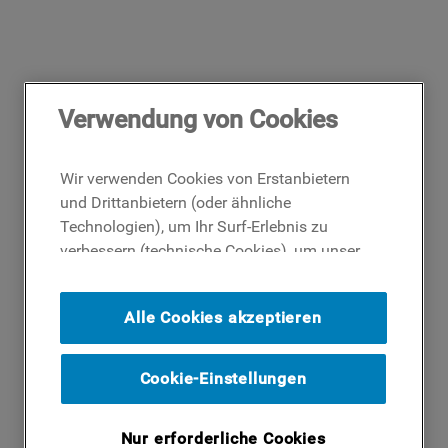
Verwendung von Cookies
Wir verwenden Cookies von Erstanbietern
und Drittanbietern (oder ähnliche
Technologien), um Ihr Surf-Erlebnis zu
verbessern (technische Cookies), um unser
Publikum zu messen (Analyse-Cookies)
und um Ihnen Werbung basierend auf Ihren
Alle Cookies akzeptieren
Surf-Aktivitäten und Interessen anzubieten
(Profil-Cookies). Indem Sie auf die
Schaltfläche ICH AKZEPTIERE COOKIES""
Cookie-Einstellungen
klicken, stimmen Sie der Verwendung all
unserer Cookies und der Weitergabe Ihrer
Nur erforderliche Cookies
Daten an unsere Drittparteien für solche