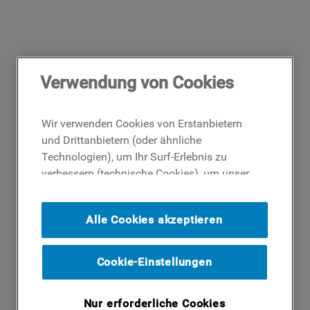
Verwendung von Cookies
Wir verwenden Cookies von Erstanbietern
und Drittanbietern (oder ähnliche
Technologien), um Ihr Surf-Erlebnis zu
verbessern (technische Cookies), um unser
Publikum zu messen (Analyse-Cookies)
und um Ihnen Werbung basierend auf Ihren
Alle Cookies akzeptieren
Surf-Aktivitäten und Interessen anzubieten
(Profil-Cookies). Indem Sie auf die
Schaltfläche ICH AKZEPTIERE COOKIES""
Cookie-Einstellungen
klicken, stimmen Sie der Verwendung all
unserer Cookies und der Weitergabe Ihrer
Nur erforderliche Cookies
Daten an unsere Drittparteien für solche