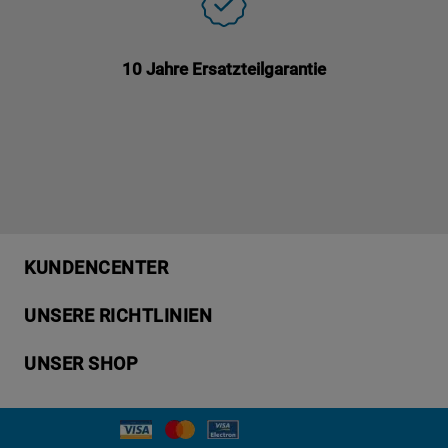
10 Jahre Ersatzteilgarantie
KUNDENCENTER
Produktregistrierung
UNSERE RICHTLINIEN
Händlersuche
Datenschutzerklärung
Häufige Fragen
UNSER SHOP
Cookies
Kundendienst
Impressum
Waschen & Trocknen
Kontakt
AGB
Geschirrspüler
Bedienungsanleitungen