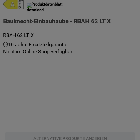
Produktdatenblatt
klicken Sie auf die Schaltfläche ICH WILL
MEINE PRÄFERENZ EINSTELLEN. Wenn
Sie nichts unternehmen, werden nur
Bauknecht-Einbauhaube - RBAH 62 LT X
technische und Performance-Cookies
RBAH 62 LT X
eingeschaltet.
Mehr Informationen
10 Jahre Ersatzteilgarantie
Nicht im Online Shop verfügbar
ALTERNATIVE PRODUKTE ANZEIGEN