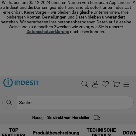
Wir haben am 05.12.2024 unseren Namen von European Appliances
zu Indesit und die Domain geändert und sind ab sofort unter indesit.at
erreichbar. Keine Sorge – wir bleiben das gleiche Unternehmen. Ihre
bisherigen Konten, Bestellungen und Daten bleiben unverändert
bestehen. Wir verarbeiten Ihre personenbezogenen Daten auf dieselbe
Weise und zu denselben Zwecken wie zuvor, wie Sie in unserer
Datenschutzerklärung
nachlesen können.
Suche
Hausgeräte
direkt vom Hersteller
TOP SEARCHES
TOP
1
.
waschmaschine
TECHNISCHE
Produktbeschreibung
DOW
FEATURES
DETAILS