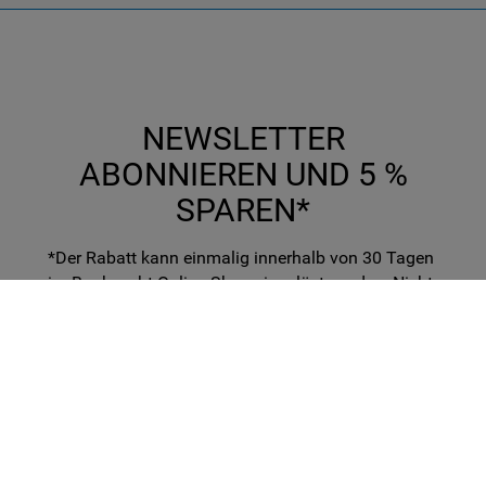
NEWSLETTER
ABONNIEREN UND 5 %
SPAREN*
*Der Rabatt kann einmalig innerhalb von 30 Tagen
im Bauknecht Online-Shop eingelöst werden. Nicht
gültig für zusätzliche Leistungen und
Versandkosten. Nicht mit anderen Promo Codes
kombinierbar. Nur erhältlich bei erstmaliger
Anmeldung.