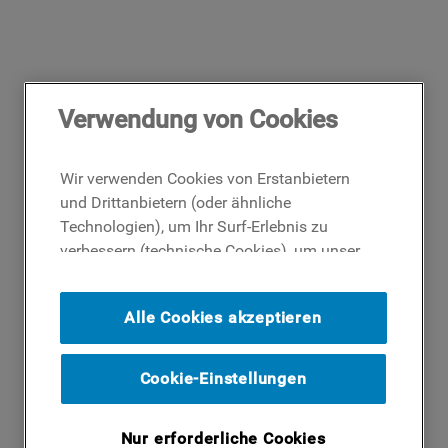
Verwendung von Cookies
Wir verwenden Cookies von Erstanbietern
und Drittanbietern (oder ähnliche
Technologien), um Ihr Surf-Erlebnis zu
verbessern (technische Cookies), um unser
Publikum zu messen (Analyse-Cookies)
und um Ihnen Werbung basierend auf Ihren
Alle Cookies akzeptieren
Surf-Aktivitäten und Interessen anzubieten
(Profil-Cookies). Indem Sie auf die
Schaltfläche ICH AKZEPTIERE COOKIES""
Cookie-Einstellungen
klicken, stimmen Sie der Verwendung all
unserer Cookies und der Weitergabe Ihrer
Nur erforderliche Cookies
Daten an unsere Drittparteien für solche