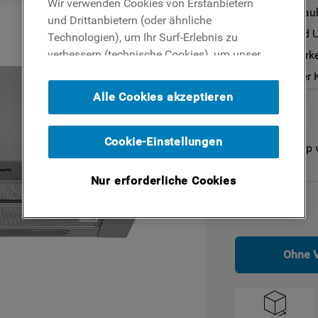
Wir verwenden Cookies von Erstanbietern
Flachschirmhaub
und Drittanbietern (oder ähnliche
toplader
Für Abluft- und 
Technologien), um Ihr Surf-Erlebnis zu
indesit geschirrspüler
verbessern (technische Cookies), um unser
1 leistungsstark
Publikum zu messen (Analyse-Cookies)
Steuerung über 
und um Ihnen Werbung basierend auf Ihren
Alle Cookies akzeptieren
Surf-Aktivitäten und Interessen anzubieten
(Profil-Cookies). Indem Sie auf die
Schaltfläche ICH AKZEPTIERE COOKIES""
Cookie-Einstellungen
Nicht im Online Shop 
klicken, stimmen Sie der Verwendung all
unserer Cookies und der Weitergabe Ihrer
Nur erforderliche Cookies
Daten an unsere Drittparteien für solche
Zwecke zu. Wenn Sie Ihre Präferenz
Maße
einstellen und unsere Cookie-Richtlinie
einsehen möchten (Link hinzufügen),
Ohne 
klicken Sie auf die Schaltfläche ICH WILL
MEINE PRÄFERENZ EINSTELLEN. Wenn Sie
nichts unternehmen, werden nur technische
und Performance-Cookies eingeschaltet.