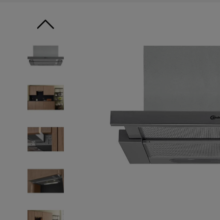
9
.
10
.