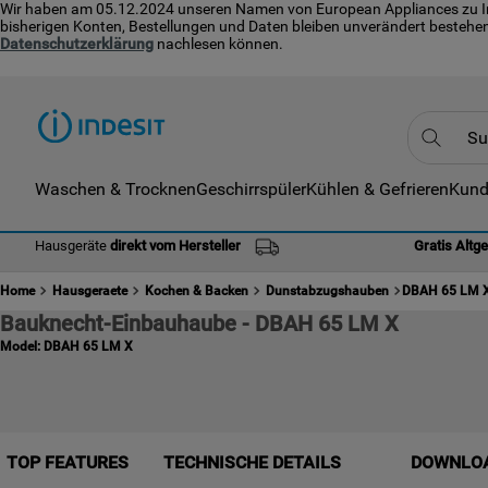
Wir haben am 05.12.2024 unseren Namen von European Appliances zu Indes
bisherigen Konten, Bestellungen und Daten bleiben unverändert bestehen
Datenschutzerklärung
nachlesen können.
Suche
Waschen & Trocknen
Geschirrspüler
Kühlen & Gefrieren
Kund
TOP
1
.
Hausgeräte
direkt vom Hersteller
Gratis Altg
2
.
Home
Hausgeraete
Kochen & Backen
Dunstabzugshauben
DBAH 65 LM 
3
.
Bauknecht-Einbauhaube - DBAH 65 LM X
4
.
Model:
DBAH 65 LM X
5
.
6
.
7
.
TOP FEATURES
TECHNISCHE DETAILS
DOWNLO
8
.