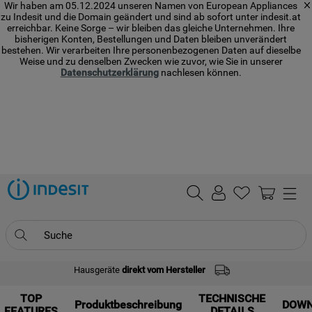
Wir haben am 05.12.2024 unseren Namen von European Appliances
zu Indesit und die Domain geändert und sind ab sofort unter indesit.at
erreichbar. Keine Sorge – wir bleiben das gleiche Unternehmen. Ihre
bisherigen Konten, Bestellungen und Daten bleiben unverändert
bestehen. Wir verarbeiten Ihre personenbezogenen Daten auf dieselbe
Weise und zu denselben Zwecken wie zuvor, wie Sie in unserer
Datenschutzerklärung
nachlesen können.
Suche
Hausgeräte
direkt vom Hersteller
TOP SEARCHES
TOP
1
.
waschmaschine
TECHNISCHE
Produktbeschreibung
DOW
FEATURES
DETAILS