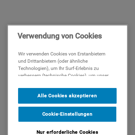
Verwendung von Cookies
Wir verwenden Cookies von Erstanbietern
und Drittanbietern (oder ähnliche
Technologien), um Ihr Surf-Erlebnis zu
verbessern (technische Cookies), um unser
Publikum zu messen (Analyse-Cookies)
und um Ihnen Werbung basierend auf Ihren
Alle Cookies akzeptieren
Surf-Aktivitäten und Interessen anzubieten
(Profil-Cookies). Indem Sie auf die
Schaltfläche ICH AKZEPTIERE COOKIES""
Cookie-Einstellungen
klicken, stimmen Sie der Verwendung all
unserer Cookies und der Weitergabe Ihrer
Nur erforderliche Cookies
Daten an unsere Drittparteien für solche