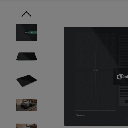
9
.
10
.