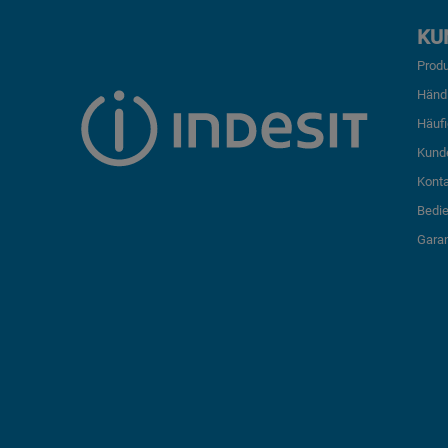
KU
Produ
Händ
Häufi
Kund
Kont
Bedi
Garan