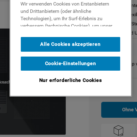
Wir verwenden Cookies von Erstanbietern
Kochfeld mit in
und Drittanbietern (oder ähnliche
toplader
Flexi Duo – flex
Technologien), um Ihr Surf-Erlebnis zu
indesit geschirrspüler
Elektronische St
verbessern (technische Cookies), um unser
Für Abluft- und 
Publikum zu messen (Analyse-Cookies)
und um Ihnen Werbung basierend auf Ihren
Alle Cookies akzeptieren
Surf-Aktivitäten und Interessen anzubieten
(Profil-Cookies). Indem Sie auf die
Schaltfläche ICH AKZEPTIERE COOKIES""
Cookie-Einstellungen
Nicht im Online Shop 
klicken, stimmen Sie der Verwendung all
unserer Cookies und der Weitergabe Ihrer
Nur erforderliche Cookies
Daten an unsere Drittparteien für solche
Maße
Zwecke zu. Wenn Sie Ihre Präferenz
einstellen und unsere Cookie-Richtlinie
einsehen möchten (Link hinzufügen),
Ohne 
klicken Sie auf die Schaltfläche ICH WILL
MEINE PRÄFERENZ EINSTELLEN. Wenn Sie
nichts unternehmen, werden nur technische
und Performance-Cookies eingeschaltet.