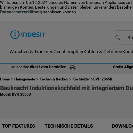
Wir haben am 05.12.2024 unseren Namen von European Appliances zu Indes
bisherigen Konten, Bestellungen und Daten bleiben unverändert bestehen
Datenschutzerklärung
nachlesen können.
Suche
Waschen & Trocknen
Geschirrspüler
Kühlen & Gefrieren
Kund
TOP
1
.
Hausgeräte
direkt vom Hersteller
Gratis Altg
2
.
Home
Hausgeraete
Kochen & Backen
Kochfelder
BVH 2065B
3
.
Bauknecht Induktionskochfeld mit integriertem D
4
.
Model:
BVH 2065B
5
.
6
.
7
.
TOP FEATURES
TECHNISCHE DETAILS
DOWNLO
8
.