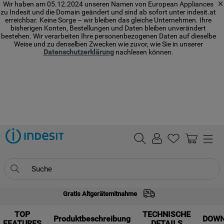
Wir haben am 05.12.2024 unseren Namen von European Appliances
zu Indesit und die Domain geändert und sind ab sofort unter indesit.at
erreichbar. Keine Sorge – wir bleiben das gleiche Unternehmen. Ihre
bisherigen Konten, Bestellungen und Daten bleiben unverändert
bestehen. Wir verarbeiten Ihre personenbezogenen Daten auf dieselbe
Weise und zu denselben Zwecken wie zuvor, wie Sie in unserer
Datenschutzerklärung
nachlesen können.
Suche
Gratis Altgerätemitnahme
TOP SEARCHES
TOP
1
.
waschmaschine
TECHNISCHE
Produktbeschreibung
DOW
FEATURES
DETAILS