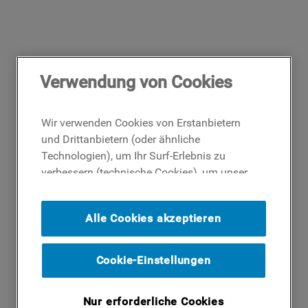
Verwendung von Cookies
Wir verwenden Cookies von Erstanbietern
und Drittanbietern (oder ähnliche
Technologien), um Ihr Surf-Erlebnis zu
verbessern (technische Cookies), um unser
Publikum zu messen (Analyse-Cookies)
und um Ihnen Werbung basierend auf Ihren
Alle Cookies akzeptieren
Surf-Aktivitäten und Interessen anzubieten
(Profil-Cookies). Indem Sie auf die
Schaltfläche ICH AKZEPTIERE COOKIES""
Cookie-Einstellungen
klicken, stimmen Sie der Verwendung all
unserer Cookies und der Weitergabe Ihrer
Nur erforderliche Cookies
Daten an unsere Drittparteien für solche