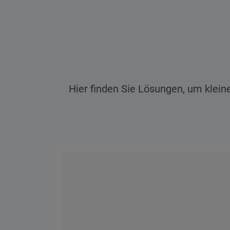
9
.
10
.
Hier finden Sie Lösungen, um klein