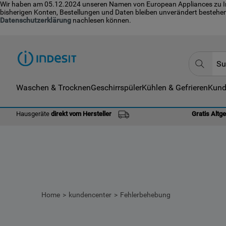
Wir haben am 05.12.2024 unseren Namen von European Appliances zu Indes
bisherigen Konten, Bestellungen und Daten bleiben unverändert bestehen
Datenschutzerklärung
nachlesen können.
Suche
TOP
Waschen & Trocknen
Geschirrspüler
Kühlen & Gefrieren
Kund
1
.
Hausgeräte
direkt vom Hersteller
Gratis Altg
2
.
3
.
4
.
5
.
6
.
Home
kundencenter
Fehlerbehebung
7
.
8
.