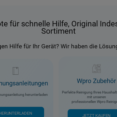
 SERVICELEISTUNGEN AUS UND
E DIE VORTEILE!
S
e für schnelle Hilfe, Original Ind
Sortiment
M
gen Hilfe für Ihr Gerät? Wir haben die Lösung
Bedienungsanleitungen
Laden Sie Ihre Bedienungsanleitung
herunter
Herunterladen
Wpro Zubehör
nungsanleitungen
Perfekte Reinigung Ihres Haushal
Reparaturtermin buchen
enungsanleitung herunterladen
mit unseren
professionellen Wpro Reinig
Buchen Sie einen Techniker für Ihr Indesit
Gerät
HERUNTERLADEN
JETZT KAUFEN