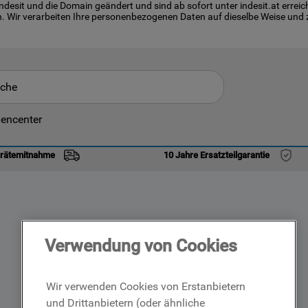
it und die Domain geändert und sind ab sofort unter indesit.at erreich
. Wir verarbeiten Ihre personenbezogenen Daten auf dieselbe Weise und z
 SEARCHES
encenter
waschmaschine
erätemitnahme
10 Jahre Ersatzteilgarantie
waschmaschine indesit
kühlschrank indesit
geschirrspüler
waschtrockner
Verwendung von Cookies
gefrierschrank
indesit bde 96435 9ews eu
Wir verwenden Cookies von Erstanbietern
indesit
und Drittanbietern (oder ähnliche