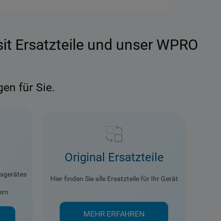
ie haben Fragen rund um Reparatur,
esit Ersatzteile und unser WPRO
Wartung und Garantien?
Dann wenden Sie sich bitte an unseren
Kundenservice:
ontag - Freitag 8 - 18 Uhr, Samstag 8 - 16 Uhr
en für Sie.
Service Hotline:
+43 50 6700 2111*
Original Ersatzteile
tsgerätes
Hier finden Sie alle Ersatzteile für Ihr Gerät
ern
MEHR ERFAHREN