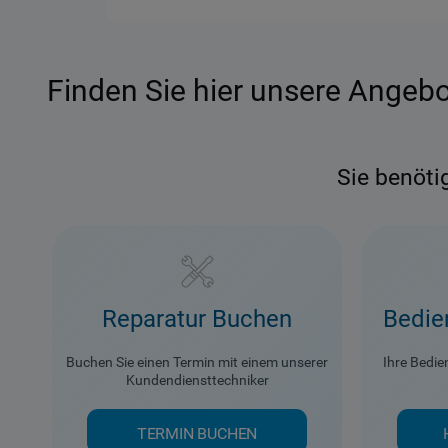
WÄHLEN SIE AUS UNSEREN
ENTDECKEN SI
Finden Sie hier unsere Angebot
Sie benöti
Garantieangebote
Finden Sie das für Sie optimale Angebot
Mehr sehen
Reparatur Buchen
Bedie
Problemlösung
Buchen Sie einen Termin mit einem unserer
Ihre Bedi
Kundendiensttechniker
Ihr Gerät hat ein Problem? Hier finden Sie
schnelle Lösungen
TERMIN BUCHEN