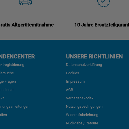
ratis Altgerätemitnahme
10 Jahre Ersatzteilgarant
NDENCENTER
UNSERE RICHTLINIEN
ktregistrierung
Datenschutzerklärung
lersuche
Cookies
ge Fragen
Impressum
endienst
AGB
akt
Verhaltenskodex
enungsanleitungen
Nutzungsbedingungen
tien
Widerrufsbelehrung
Rückgabe / Retoure