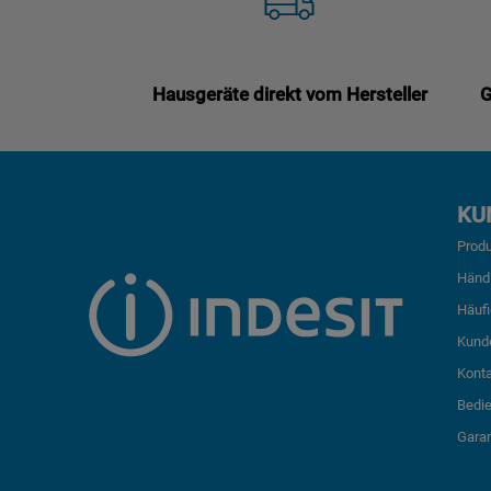
Hausgeräte direkt vom Hersteller
G
KU
Produ
Händ
Häufi
Kund
Kont
Bedi
Garan