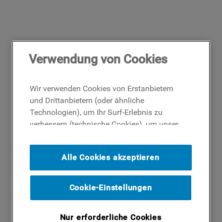
Verwendung von Cookies
Wir verwenden Cookies von Erstanbietern
und Drittanbietern (oder ähnliche
Technologien), um Ihr Surf-Erlebnis zu
verbessern (technische Cookies), um unser
Publikum zu messen (Analyse-Cookies)
und um Ihnen Werbung basierend auf Ihren
Alle Cookies akzeptieren
Surf-Aktivitäten und Interessen anzubieten
(Profil-Cookies). Indem Sie auf die
Schaltfläche ICH AKZEPTIERE COOKIES""
Cookie-Einstellungen
klicken, stimmen Sie der Verwendung all
unserer Cookies und der Weitergabe Ihrer
Nur erforderliche Cookies
Daten an unsere Drittparteien für solche