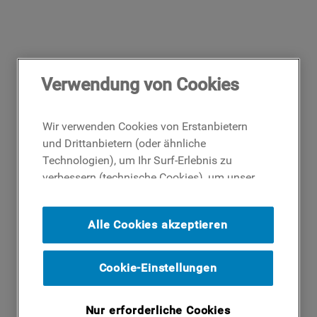
Verwendung von Cookies
Wir verwenden Cookies von Erstanbietern
und Drittanbietern (oder ähnliche
Technologien), um Ihr Surf-Erlebnis zu
verbessern (technische Cookies), um unser
Publikum zu messen (Analyse-Cookies)
und um Ihnen Werbung basierend auf Ihren
Alle Cookies akzeptieren
Surf-Aktivitäten und Interessen anzubieten
(Profil-Cookies). Indem Sie auf die
Schaltfläche ICH AKZEPTIERE COOKIES""
Cookie-Einstellungen
klicken, stimmen Sie der Verwendung all
unserer Cookies und der Weitergabe Ihrer
Nur erforderliche Cookies
Daten an unsere Drittparteien für solche